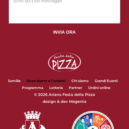
INVIA ORA
5xmille
Dove siamo e Contatti
Chi siamo
Grandi Eventi
Programma
Lotteria
Partner
Ordini online
© 2026 Ariano Festa della Pizza
design & dev
Magenta